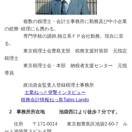
複数の税理士・会計士事務所に勤務及び中小企業
の総務･経理にも携わる。
専門学校の講師,独立系ＦＰ会社勤務。現在に至
る。
東京税理士会豊島支部 税務支援対策部 元指定
税理士
東京税理士会・本部 納税者支援センター 元指
導員
政治資金監査人登録税理士事務所
士業ねっと突撃インタビュー
税務会計情報ねっ島Tabis Lando
2 事務所所在地 池袋西口より徒歩７分です。
住所 〒171-0014 東京都豊島区池袋2-60-7 ル
ート池袋第３ビル４階